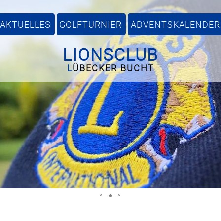
AKTUELLES
GOLFTURNIER
ADVENTSKALENDER
LIONSCLUB
L
ÜBECKER BUCHT